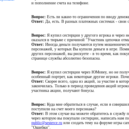
и пополнение счета на телефоне.
Вопрос:
Есть ли какие-то ограничения по вводу денеж
Ответ:
Да, есть. В разных платежных системах - свои 
Вопрос:
Я купил сестерции у другого игрока и через 
оказался в тюрьме с причиной "Участник цепочки отм
Ответ:
Иногда деньги получаются путем мошенничеств
персонажей, у которых Вы купили деньги в игре. Помн
других персонажей, вы рискуете - в то время, как пок
странице службы абсолютно безопасна.
Вопрос:
Я купил сестерции через ЮMoney, но не полу
особенный портрет, как некоторые другие игроки. Поч
Ответ:
Скорее всего, одна из акций, за участие в кото
закончилась. Только в период проведения акций игрок
участника акции, получают бонусы.
Вопрос:
Куда мне обратиться в случае, если я совершил
поступили на счет моего персонажа?
Ответ:
В этом случае вы можете обратитесь в службу
через которую вы покупали сестерции, написать нам п
public@sesterce.ru
или создать тему на форуме игры carn
"Ошибки".