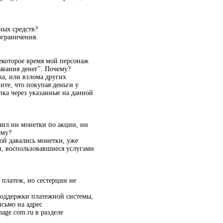
ных средств?
ограничения.
некоторое время мой персонаж
ывания денег". Почему?
а, или взлома других
ите, что покупая деньги у
упка через указанные на данной
чил ни монетки по акции, ни
ему?
рой давались монетки, уже
и, воспользовавшиеся услугами
 платеж, но сестерции не
 поддержки платежной системы,
исьмо на адрес
age.com.ru в разделе