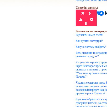
Выбор платежной систем
Способы оплаты
Возможно вас интересуе
Где взять номер счета?
Как купить сестерции?
Какую систему выбрать?
Есть ли какие-то огранич
денежных средств?
Я купил сестерции у друг
через некоторое время м
оказался в тюрьме с при
"Участник цепочки отмыв
Почему?
Я купил сестерции через
не получил ни монетки по
особенный портрет, как н
другие игроки. Почему?
Куда мне обратиться в слу
совершил платеж, но сест
поступили на счет моего 