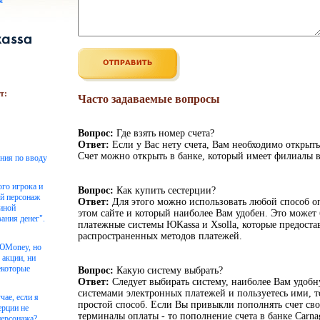
ы
т:
Часто задаваемые вопросы
Вопрос:
Где взять номер счета?
Ответ:
Если у Вас нету счета, Вам необходимо открыть
Счет можно открыть в банке, который имеет филиалы в
ения по вводу
ого игрока и
Вопрос:
Как купить сестерции?
ой персонаж
Ответ:
Для этого можно использовать любой способ о
чиной
этом сайте и который наиболее Вам удобен. Это может 
ания денег".
платежные системы ЮKassa и Xsolla, которые предоста
распространенных методов платежей.
 ЮMoney, но
 акции, ни
екоторые
Вопрос:
Какую систему выбрать?
Ответ:
Следует выбирать систему, наиболее Вам удоб
системами электронных платежей и пользуетесь ими, то
чае, если я
простой способ. Если Вы привыкли пополнять счет сво
ерции не
терминалы оплаты - то пополнение счета в банке Carnag
персонажа?