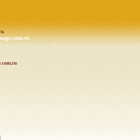
ть
nage.com.ru
e.com.ru