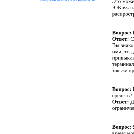
Это може
ЮKassa и
распрост
Вопрос:
Ответ:
С
Вы знако
ими, то 
привыкли
терминал
так же п
Вопрос:
Е
средств?
Ответ:
Д
ограниче
Вопрос:
Я
время мо