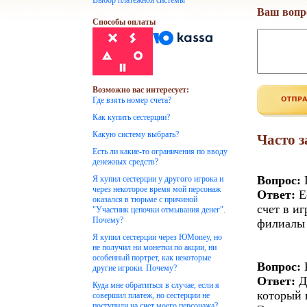
Выбор платежной системы
Ваш вопр
Способы оплаты
Возможно вас интересует:
Где взять номер счета?
Как купить сестерции?
Какую систему выбрать?
Часто 
Есть ли какие-то ограничения по вводу
денежных средств?
Вопрос:
Г
Я купил сестерции у другого игрока и
через некоторое время мой персонаж
Ответ:
Е
оказался в тюрьме с причиной
счет в и
"Участник цепочки отмывания денег".
Почему?
филиалы 
Я купил сестерции через ЮMoney, но
не получил ни монетки по акции, ни
особенный портрет, как некоторые
Вопрос:
К
другие игроки. Почему?
Ответ:
Д
Куда мне обратиться в случае, если я
который 
совершил платеж, но сестерции не
поступили на счет моего персонажа?