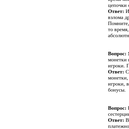
цепочки 
Ответ:
И
взлома д
Помните,
то время
абсолютн
Вопрос:
Я
монетки 
игроки. 
Ответ:
С
монетки,
игроки, 
бонусы.
Вопрос:
К
сестерци
Ответ:
В
платежно