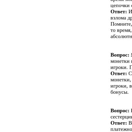
цепочки 
Ответ:
И
взлома д
Помните,
то время
абсолютн
Вопрос:
Я
монетки 
игроки. 
Ответ:
С
монетки,
игроки, 
бонусы.
Вопрос:
К
сестерци
Ответ:
В
платежно