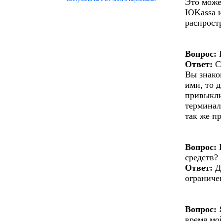
Это може
ЮKassa и
распрост
Вопрос:
Ответ:
С
Вы знако
ими, то 
привыкли
терминал
так же п
Вопрос:
Е
средств?
Ответ:
Д
ограниче
Вопрос:
Я
время мо