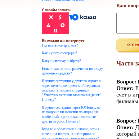
Выбор платежной системы
Ваш вопр
Способы оплаты
Возможно вас интересует:
Где взять номер счета?
Как купить сестерции?
Какую систему выбрать?
Часто 
Есть ли какие-то ограничения по вводу
денежных средств?
Вопрос:
Г
Я купил сестерции у другого игрока и
через некоторое время мой персонаж
Ответ:
Е
оказался в тюрьме с причиной
счет в и
"Участник цепочки отмывания денег".
Почему?
филиалы 
Я купил сестерции через ЮMoney, но
не получил ни монетки по акции, ни
особенный портрет, как некоторые
Вопрос:
К
другие игроки. Почему?
Ответ:
Д
Куда мне обратиться в случае, если я
который 
совершил платеж, но сестерции не
поступили на счет моего персонажа?