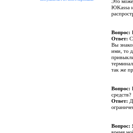
Это може
ЮKassa и
распрост
Вопрос:
Ответ:
С
Вы знако
ими, то 
привыкли
терминал
так же п
Вопрос:
Е
средств?
Ответ:
Д
ограниче
Вопрос:
Я
время мо