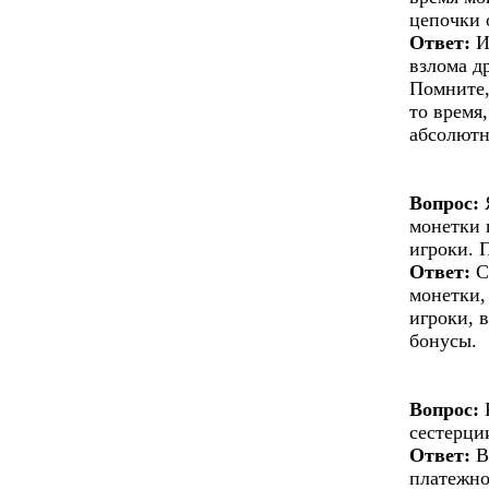
цепочки 
Ответ:
И
взлома д
Помните,
то время
абсолютн
Вопрос:
Я
монетки 
игроки. 
Ответ:
С
монетки,
игроки, 
бонусы.
Вопрос:
К
сестерци
Ответ:
В
платежно