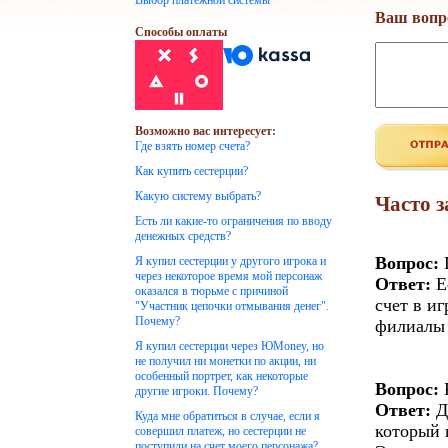
Выбор платежной системы
Ваш вопр
Способы оплаты
Возможно вас интересует:
Где взять номер счета?
Как купить сестерции?
Какую систему выбрать?
Часто 
Есть ли какие-то ограничения по вводу
денежных средств?
Вопрос:
Г
Я купил сестерции у другого игрока и
через некоторое время мой персонаж
Ответ:
Е
оказался в тюрьме с причиной
счет в и
"Участник цепочки отмывания денег".
Почему?
филиалы 
Я купил сестерции через ЮMoney, но
не получил ни монетки по акции, ни
особенный портрет, как некоторые
Вопрос:
К
другие игроки. Почему?
Ответ:
Д
Куда мне обратиться в случае, если я
который 
совершил платеж, но сестерции не
поступили на счет моего персонажа?