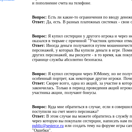
и пополнение счета на телефоне.
Вопрос:
Есть ли какие-то ограничения по вводу денеж
Ответ:
Да, есть. В разных платежных системах - свои 
Вопрос:
Я купил сестерции у другого игрока и через 
оказался в тюрьме с причиной "Участник цепочки отм
Ответ:
Иногда деньги получаются путем мошенничеств
персонажей, у которых Вы купили деньги в игре. Помн
других персонажей, вы рискуете - в то время, как пок
странице службы абсолютно безопасна.
Вопрос:
Я купил сестерции через ЮMoney, но не полу
особенный портрет, как некоторые другие игроки. Поч
Ответ:
Скорее всего, одна из акций, за участие в кото
закончилась. Только в период проведения акций игрок
участника акции, получают бонусы.
Вопрос:
Куда мне обратиться в случае, если я совершил
поступили на счет моего персонажа?
Ответ:
В этом случае вы можете обратитесь в службу
через которую вы покупали сестерции, написать нам п
public@sesterce.ru
или создать тему на форуме игры carn
"Ошибки".