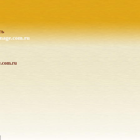
ть
nage.com.ru
e.com.ru