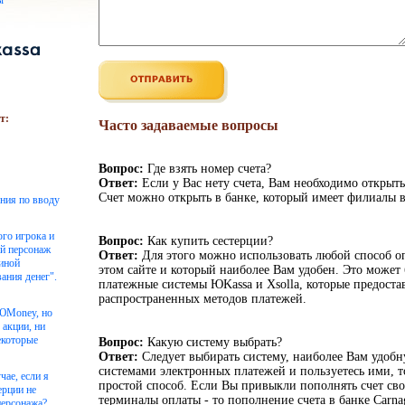
ы
т:
Часто задаваемые вопросы
Вопрос:
Где взять номер счета?
Ответ:
Если у Вас нету счета, Вам необходимо открыть
Счет можно открыть в банке, который имеет филиалы в
ения по вводу
ого игрока и
Вопрос:
Как купить сестерции?
ой персонаж
Ответ:
Для этого можно использовать любой способ о
чиной
этом сайте и который наиболее Вам удобен. Это может 
ания денег".
платежные системы ЮKassa и Xsolla, которые предоста
распространенных методов платежей.
 ЮMoney, но
 акции, ни
екоторые
Вопрос:
Какую систему выбрать?
Ответ:
Следует выбирать систему, наиболее Вам удоб
системами электронных платежей и пользуетесь ими, то
чае, если я
простой способ. Если Вы привыкли пополнять счет сво
ерции не
терминалы оплаты - то пополнение счета в банке Carnag
персонажа?