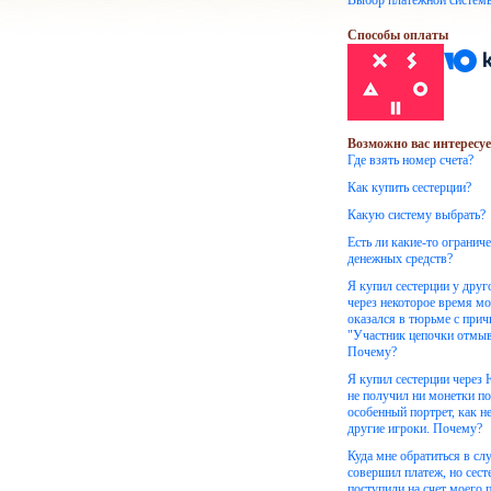
Выбор платежной систем
Способы оплаты
Возможно вас интересуе
Где взять номер счета?
Как купить сестерции?
Какую систему выбрать?
Есть ли какие-то огранич
денежных средств?
Я купил сестерции у друг
через некоторое время м
оказался в тюрьме с при
"Участник цепочки отмыв
Почему?
Я купил сестерции через
не получил ни монетки по
особенный портрет, как н
другие игроки. Почему?
Куда мне обратиться в слу
совершил платеж, но сест
поступили на счет моего 