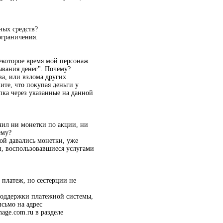
ных средств?
ограничения.
некоторое время мой персонаж
ывания денег". Почему?
а, или взлома других
ите, что покупая деньги у
упка через указанные на данной
чил ни монетки по акции, ни
ему?
рой давались монетки, уже
и, воспользовавшиеся услугами
 платеж, но сестерции не
 поддержки платежной системы,
исьмо на адрес
age.com.ru в разделе