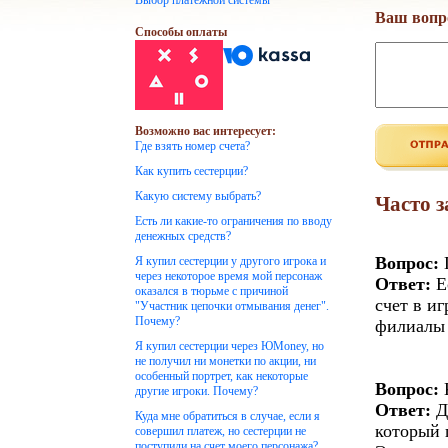
Выбор платежной системы
Ваш вопр
Способы оплаты
Возможно вас интересует:
Где взять номер счета?
Как купить сестерции?
Какую систему выбрать?
Часто 
Есть ли какие-то ограничения по вводу
денежных средств?
Вопрос:
Г
Я купил сестерции у другого игрока и
через некоторое время мой персонаж
Ответ:
Е
оказался в тюрьме с причиной
счет в и
"Участник цепочки отмывания денег".
Почему?
филиалы 
Я купил сестерции через ЮMoney, но
не получил ни монетки по акции, ни
особенный портрет, как некоторые
Вопрос:
К
другие игроки. Почему?
Ответ:
Д
Куда мне обратиться в случае, если я
который 
совершил платеж, но сестерции не
поступили на счет моего персонажа?