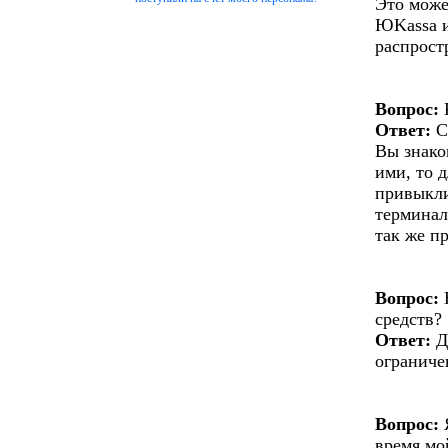
Это може
ЮKassa и
распрост
Вопрос:
Ответ:
С
Вы знако
ими, то 
привыкли
терминал
так же п
Вопрос:
Е
средств?
Ответ:
Д
ограниче
Вопрос:
Я
время мо