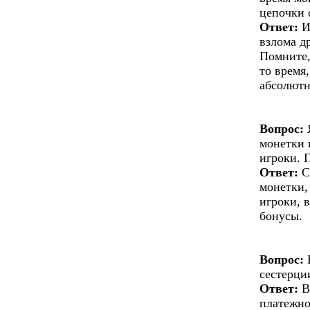
цепочки 
Ответ:
И
взлома д
Помните,
то время
абсолютн
Вопрос:
Я
монетки 
игроки. 
Ответ:
С
монетки,
игроки, 
бонусы.
Вопрос:
К
сестерци
Ответ:
В
платежно