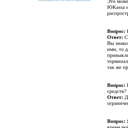
Это може
ЮKassa и
распрост
Вопрос:
Ответ:
С
Вы знако
ими, то 
привыкли
терминал
так же п
Вопрос:
Е
средств?
Ответ:
Д
ограниче
Вопрос:
Я
время мо