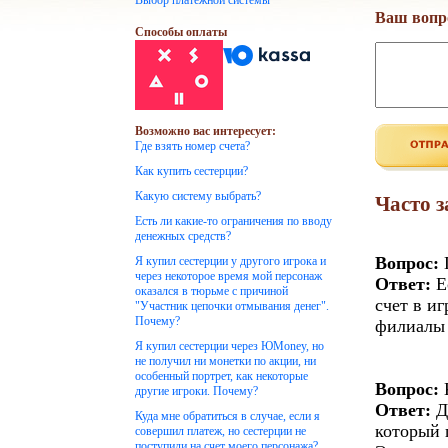
Выбор платежной системы
Ваш вопр
Способы оплаты
Возможно вас интересует:
Где взять номер счета?
Как купить сестерции?
Какую систему выбрать?
Часто 
Есть ли какие-то ограничения по вводу
денежных средств?
Вопрос:
Г
Я купил сестерции у другого игрока и
через некоторое время мой персонаж
Ответ:
Е
оказался в тюрьме с причиной
счет в и
"Участник цепочки отмывания денег".
Почему?
филиалы 
Я купил сестерции через ЮMoney, но
не получил ни монетки по акции, ни
особенный портрет, как некоторые
Вопрос:
К
другие игроки. Почему?
Ответ:
Д
Куда мне обратиться в случае, если я
который 
совершил платеж, но сестерции не
поступили на счет моего персонажа?