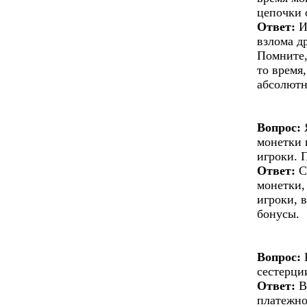
цепочки 
Ответ:
И
взлома д
Помните,
то время
абсолютн
Вопрос:
Я
монетки 
игроки. 
Ответ:
С
монетки,
игроки, 
бонусы.
Вопрос:
К
сестерци
Ответ:
В
платежно