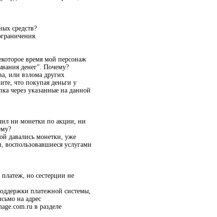
ных средств?
ограничения.
некоторое время мой персонаж
ывания денег". Почему?
а, или взлома других
ите, что покупая деньги у
упка через указанные на данной
чил ни монетки по акции, ни
ему?
рой давались монетки, уже
и, воспользовавшиеся услугами
 платеж, но сестерции не
 поддержки платежной системы,
исьмо на адрес
age.com.ru в разделе