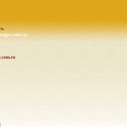
ть
nage.com.ru
e.com.ru