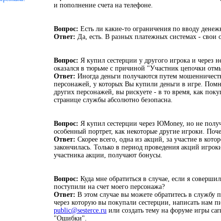
и пополнение счета на телефоне.
Вопрос:
Есть ли какие-то ограничения по вводу денеж
Ответ:
Да, есть. В разных платежных системах - свои 
Вопрос:
Я купил сестерции у другого игрока и через 
оказался в тюрьме с причиной "Участник цепочки отм
Ответ:
Иногда деньги получаются путем мошенничеств
персонажей, у которых Вы купили деньги в игре. Помн
других персонажей, вы рискуете - в то время, как пок
странице службы абсолютно безопасна.
Вопрос:
Я купил сестерции через ЮMoney, но не полу
особенный портрет, как некоторые другие игроки. Поч
Ответ:
Скорее всего, одна из акций, за участие в кото
закончилась. Только в период проведения акций игрок
участника акции, получают бонусы.
Вопрос:
Куда мне обратиться в случае, если я совершил
поступили на счет моего персонажа?
Ответ:
В этом случае вы можете обратитесь в службу
через которую вы покупали сестерции, написать нам п
public@sesterce.ru
или создать тему на форуме игры carn
"Ошибки".