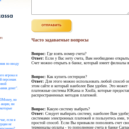
ы
т:
Часто задаваемые вопросы
Вопрос:
Где взять номер счета?
Ответ:
Если у Вас нету счета, Вам необходимо открыть
Счет можно открыть в банке, который имеет филиалы в
ения по вводу
ого игрока и
Вопрос:
Как купить сестерции?
ой персонаж
Ответ:
Для этого можно использовать любой способ о
чиной
этом сайте и который наиболее Вам удобен. Это может 
ания денег".
платежные системы ЮKassa и Xsolla, которые предоста
распространенных методов платежей.
 ЮMoney, но
 акции, ни
екоторые
Вопрос:
Какую систему выбрать?
Ответ:
Следует выбирать систему, наиболее Вам удоб
системами электронных платежей и пользуетесь ими, то
чае, если я
простой способ. Если Вы привыкли пополнять счет сво
ерции не
терминалы оплаты - то пополнение счета в банке Carnag
персонажа?