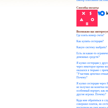
Выбор платежной систем
Способы оплаты
Возможно вас интересуе
Где взять номер счета?
Как купить сестерции?
Какую систему выбрать?
Есть ли какие-то огранич
денежных средств?
Я купил сестерции у друг
через некоторое время м
оказался в тюрьме с при
"Участник цепочки отмыв
Почему?
Я купил сестерции через
не получил ни монетки по
особенный портрет, как н
другие игроки. Почему?
Куда мне обратиться в слу
совершил платеж, но сест
поступили на счет моего 