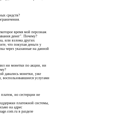
ных средств?
ограничения.
некоторое время мой персонаж
ывания денег". Почему?
а, или взлома других
ите, что покупая деньги у
упка через указанные на данной
чил ни монетки по акции, ни
ему?
рой давались монетки, уже
и, воспользовавшиеся услугами
 платеж, но сестерции не
 поддержки платежной системы,
исьмо на адрес
age.com.ru в разделе