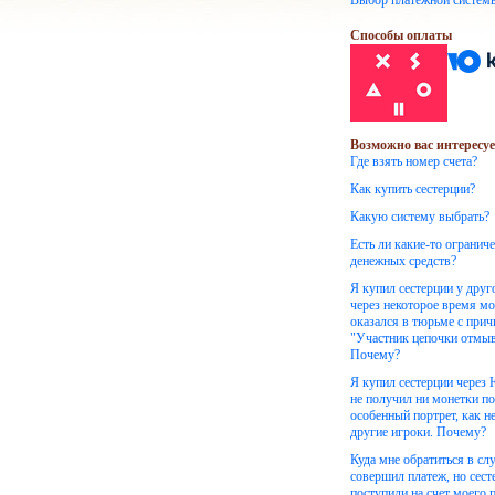
Выбор платежной систем
Способы оплаты
Возможно вас интересуе
Где взять номер счета?
Как купить сестерции?
Какую систему выбрать?
Есть ли какие-то огранич
денежных средств?
Я купил сестерции у друг
через некоторое время м
оказался в тюрьме с при
"Участник цепочки отмыв
Почему?
Я купил сестерции через
не получил ни монетки по
особенный портрет, как н
другие игроки. Почему?
Куда мне обратиться в слу
совершил платеж, но сест
поступили на счет моего 