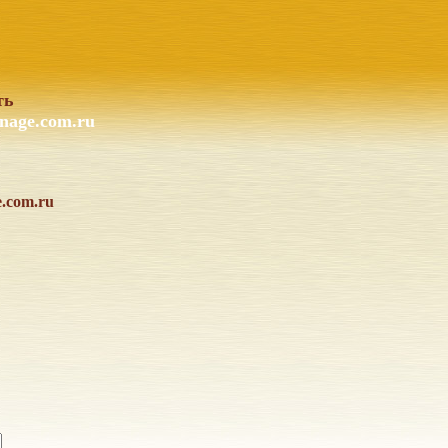
ть
nage.com.ru
e.com.ru