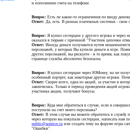
и пополнение счета на телефоне.
Вопрос:
Есть ли какие-то ограничения по вводу денеж
Ответ:
Да, есть. В разных платежных системах - свои 
Вопрос:
Я купил сестерции у другого игрока и через 
оказался в тюрьме с причиной "Участник цепочки отм
Ответ:
Иногда деньги получаются путем мошенничеств
персонажей, у которых Вы купили деньги в игре. Помн
других персонажей, вы рискуете - в то время, как пок
странице службы абсолютно безопасна.
Вопрос:
Я купил сестерции через ЮMoney, но не полу
особенный портрет, как некоторые другие игроки. Поч
Ответ:
Скорее всего, одна из акций, за участие в кото
закончилась. Только в период проведения акций игрок
участника акции, получают бонусы.
Вопрос:
Куда мне обратиться в случае, если я совершил
поступили на счет моего персонажа?
Ответ:
В этом случае вы можете обратитесь в службу
через которую вы покупали сестерции, написать нам п
public@sesterce.ru
или создать тему на форуме игры carn
"Ошибки".