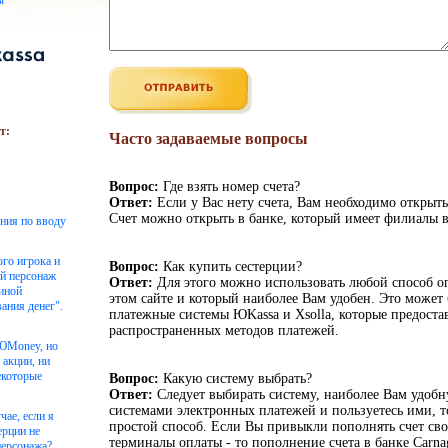
ы
т:
Часто задаваемые вопросы
Вопрос:
Где взять номер счета?
Ответ:
Если у Вас нету счета, Вам необходимо открыть
Счет можно открыть в банке, который имеет филиалы в
ения по вводу
ого игрока и
Вопрос:
Как купить сестерции?
ой персонаж
Ответ:
Для этого можно использовать любой способ о
чиной
этом сайте и который наиболее Вам удобен. Это может 
ания денег".
платежные системы ЮKassa и Xsolla, которые предоста
распространенных методов платежей.
 ЮMoney, но
 акции, ни
екоторые
Вопрос:
Какую систему выбрать?
Ответ:
Следует выбирать систему, наиболее Вам удоб
системами электронных платежей и пользуетесь ими, то
чае, если я
простой способ. Если Вы привыкли пополнять счет сво
ерции не
терминалы оплаты - то пополнение счета в банке Carnag
персонажа?