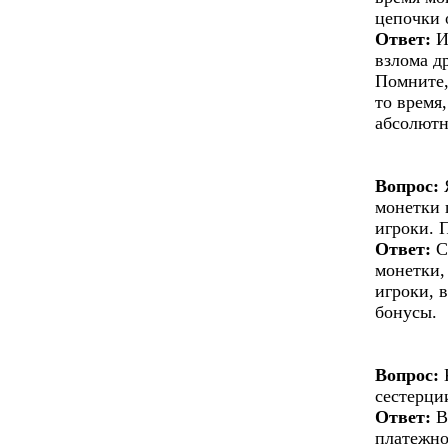
цепочки 
Ответ:
И
взлома д
Помните,
то время
абсолютн
Вопрос:
Я
монетки 
игроки. 
Ответ:
С
монетки,
игроки, 
бонусы.
Вопрос:
К
сестерци
Ответ:
В
платежно