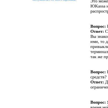
Это може
ЮKassa и
распрост
Вопрос:
Ответ:
С
Вы знако
ими, то 
привыкли
терминал
так же п
Вопрос:
Е
средств?
Ответ:
Д
ограниче
Вопрос:
Я
время мо