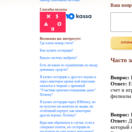
Выбор платежной системы
Ваш вопр
Способы оплаты
Возможно вас интересует:
Где взять номер счета?
Как купить сестерции?
Какую систему выбрать?
Часто 
Есть ли какие-то ограничения по вводу
денежных средств?
Вопрос:
Г
Я купил сестерции у другого игрока и
через некоторое время мой персонаж
Ответ:
Е
оказался в тюрьме с причиной
счет в и
"Участник цепочки отмывания денег".
Почему?
филиалы 
Я купил сестерции через ЮMoney, но
не получил ни монетки по акции, ни
особенный портрет, как некоторые
Вопрос:
К
другие игроки. Почему?
Ответ:
Д
Куда мне обратиться в случае, если я
который 
совершил платеж, но сестерции не
поступили на счет моего персонажа?