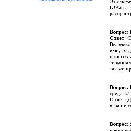
Это може
ЮKassa и
распрост
Вопрос:
Ответ:
С
Вы знако
ими, то 
привыкли
терминал
так же п
Вопрос:
Е
средств?
Ответ:
Д
ограниче
Вопрос:
Я
время мо