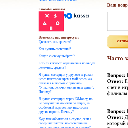
Выбор платежной системы
Ваш вопр
Способы оплаты
Возможно вас интересует:
Где взять номер счета?
Как купить сестерции?
Какую систему выбрать?
Часто 
Есть ли какие-то ограничения по вводу
денежных средств?
Вопрос:
Г
Я купил сестерции у другого игрока и
через некоторое время мой персонаж
Ответ:
Е
оказался в тюрьме с причиной
счет в и
"Участник цепочки отмывания денег".
Почему?
филиалы 
Я купил сестерции через ЮMoney, но
не получил ни монетки по акции, ни
особенный портрет, как некоторые
Вопрос:
К
другие игроки. Почему?
Ответ:
Д
Куда мне обратиться в случае, если я
который 
совершил платеж, но сестерции не
поступили на счет моего персонажа?