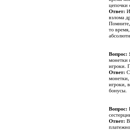
цепочки 
Ответ:
И
взлома д
Помните,
то время
абсолютн
Вопрос:
Я
монетки 
игроки. 
Ответ:
С
монетки,
игроки, 
бонусы.
Вопрос:
К
сестерци
Ответ:
В
платежно