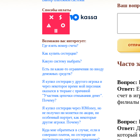
Выбор платежной системы
Ваш вопр
Способы оплаты
Возможно вас интересует:
Где взять номер счета?
Как купить сестерции?
Какую систему выбрать?
Часто 
Есть ли какие-то ограничения по вводу
денежных средств?
Вопрос:
Г
Я купил сестерции у другого игрока и
через некоторое время мой персонаж
Ответ:
Е
оказался в тюрьме с причиной
счет в и
"Участник цепочки отмывания денег".
Почему?
филиалы 
Я купил сестерции через ЮMoney, но
не получил ни монетки по акции, ни
особенный портрет, как некоторые
Вопрос:
К
другие игроки. Почему?
Ответ:
Д
Куда мне обратиться в случае, если я
который 
совершил платеж, но сестерции не
поступили на счет моего персонажа?