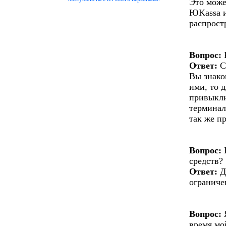
Это може
ЮKassa и
распрост
Вопрос:
Ответ:
С
Вы знако
ими, то 
привыкли
терминал
так же п
Вопрос:
Е
средств?
Ответ:
Д
ограниче
Вопрос:
Я
время мо