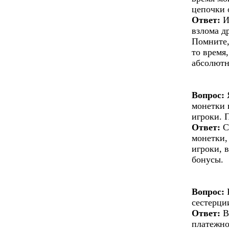
цепочки 
Ответ:
И
взлома д
Помните,
то время
абсолютн
Вопрос:
Я
монетки 
игроки. 
Ответ:
С
монетки,
игроки, 
бонусы.
Вопрос:
К
сестерци
Ответ:
В
платежно