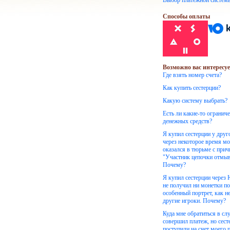
Выбор платежной систем
Способы оплаты
Возможно вас интересуе
Где взять номер счета?
Как купить сестерции?
Какую систему выбрать?
Есть ли какие-то огранич
денежных средств?
Я купил сестерции у друг
через некоторое время м
оказался в тюрьме с при
"Участник цепочки отмыв
Почему?
Я купил сестерции через
не получил ни монетки по
особенный портрет, как н
другие игроки. Почему?
Куда мне обратиться в слу
совершил платеж, но сест
поступили на счет моего 