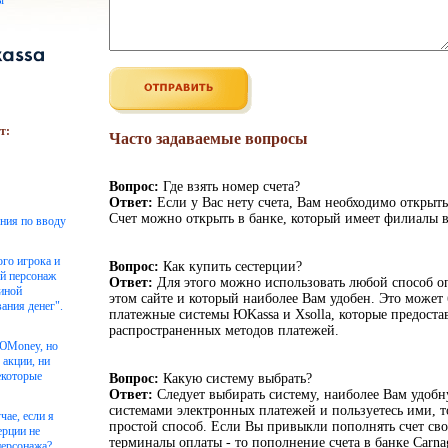
ы
т:
Часто задаваемые вопросы
Вопрос:
Где взять номер счета?
Ответ:
Если у Вас нету счета, Вам необходимо открыть
Счет можно открыть в банке, который имеет филиалы в
ения по вводу
ого игрока и
Вопрос:
Как купить сестерции?
ой персонаж
Ответ:
Для этого можно использовать любой способ о
чиной
этом сайте и который наиболее Вам удобен. Это может 
ания денег".
платежные системы ЮKassa и Xsolla, которые предоста
распространенных методов платежей.
 ЮMoney, но
 акции, ни
екоторые
Вопрос:
Какую систему выбрать?
Ответ:
Следует выбирать систему, наиболее Вам удоб
системами электронных платежей и пользуетесь ими, то
чае, если я
простой способ. Если Вы привыкли пополнять счет сво
ерции не
терминалы оплаты - то пополнение счета в банке Carnag
персонажа?