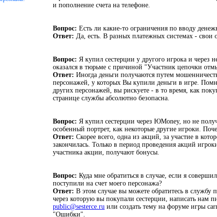
и пополнение счета на телефоне.
Вопрос:
Есть ли какие-то ограничения по вводу денеж
Ответ:
Да, есть. В разных платежных системах - свои 
Вопрос:
Я купил сестерции у другого игрока и через 
оказался в тюрьме с причиной "Участник цепочки отм
Ответ:
Иногда деньги получаются путем мошенничеств
персонажей, у которых Вы купили деньги в игре. Помн
других персонажей, вы рискуете - в то время, как пок
странице службы абсолютно безопасна.
Вопрос:
Я купил сестерции через ЮMoney, но не полу
особенный портрет, как некоторые другие игроки. Поч
Ответ:
Скорее всего, одна из акций, за участие в кото
закончилась. Только в период проведения акций игрок
участника акции, получают бонусы.
Вопрос:
Куда мне обратиться в случае, если я совершил
поступили на счет моего персонажа?
Ответ:
В этом случае вы можете обратитесь в службу
через которую вы покупали сестерции, написать нам п
public@sesterce.ru
или создать тему на форуме игры carn
"Ошибки".