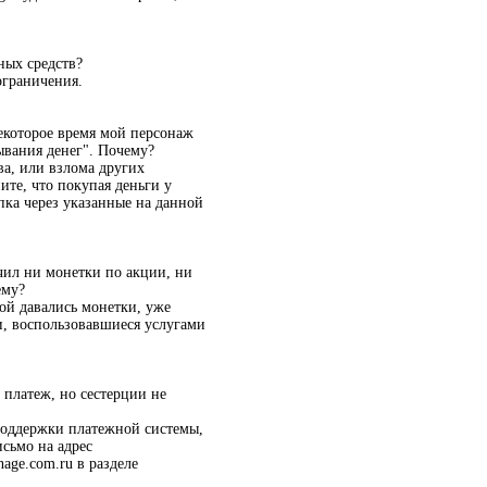
ных средств?
ограничения.
некоторое время мой персонаж
ывания денег". Почему?
а, или взлома других
ите, что покупая деньги у
упка через указанные на данной
чил ни монетки по акции, ни
ему?
рой давались монетки, уже
и, воспользовавшиеся услугами
 платеж, но сестерции не
 поддержки платежной системы,
исьмо на адрес
age.com.ru в разделе