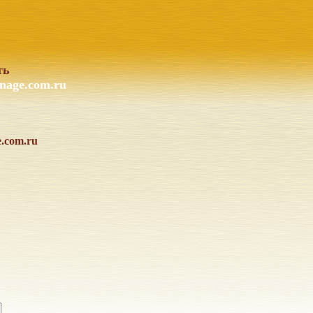
ть
nage.com.ru
e.com.ru