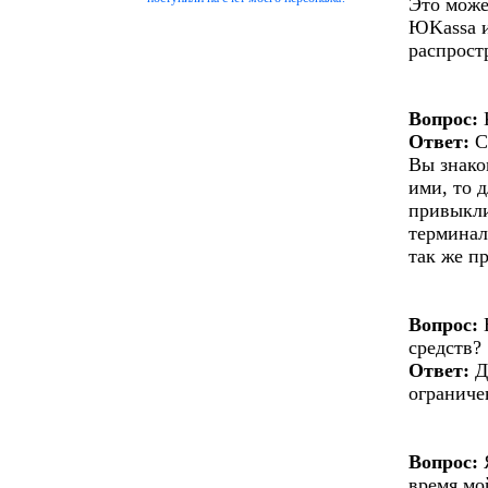
Это може
ЮKassa и
распрост
Вопрос:
Ответ:
С
Вы знако
ими, то 
привыкли
терминал
так же п
Вопрос:
Е
средств?
Ответ:
Д
ограниче
Вопрос:
Я
время мо