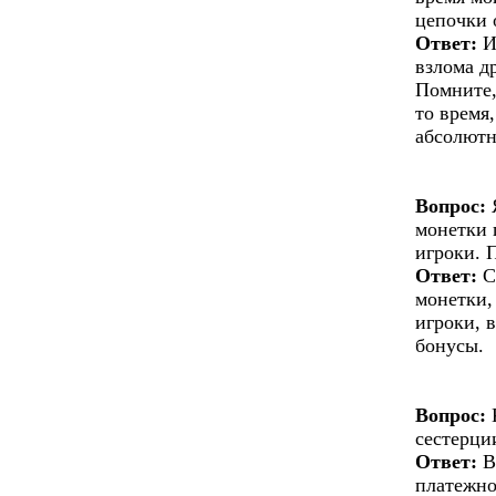
цепочки 
Ответ:
И
взлома д
Помните,
то время
абсолютн
Вопрос:
Я
монетки 
игроки. 
Ответ:
С
монетки,
игроки, 
бонусы.
Вопрос:
К
сестерци
Ответ:
В
платежно