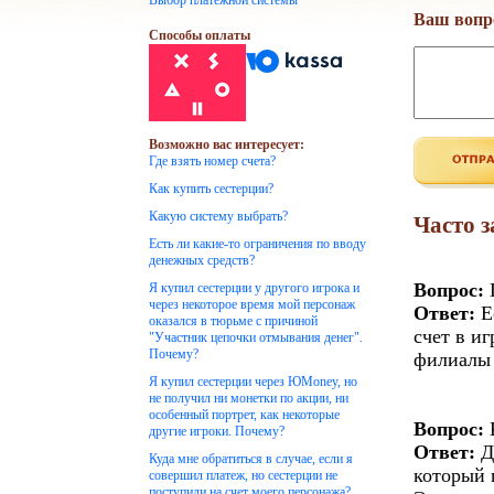
Выбор платежной системы
Ваш вопр
Способы оплаты
Возможно вас интересует:
Где взять номер счета?
Как купить сестерции?
Какую систему выбрать?
Часто 
Есть ли какие-то ограничения по вводу
денежных средств?
Вопрос:
Г
Я купил сестерции у другого игрока и
через некоторое время мой персонаж
Ответ:
Е
оказался в тюрьме с причиной
счет в и
"Участник цепочки отмывания денег".
Почему?
филиалы 
Я купил сестерции через ЮMoney, но
не получил ни монетки по акции, ни
особенный портрет, как некоторые
Вопрос:
К
другие игроки. Почему?
Ответ:
Д
Куда мне обратиться в случае, если я
который 
совершил платеж, но сестерции не
поступили на счет моего персонажа?