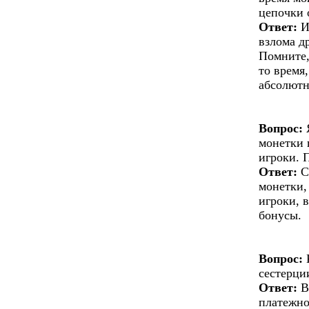
цепочки 
Ответ:
И
взлома д
Помните,
то время
абсолютн
Вопрос:
Я
монетки 
игроки. 
Ответ:
С
монетки,
игроки, 
бонусы.
Вопрос:
К
сестерци
Ответ:
В
платежно