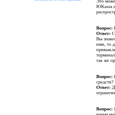
Это може
ЮKassa и
распрост
Вопрос:
Ответ:
С
Вы знако
ими, то 
привыкли
терминал
так же п
Вопрос:
Е
средств?
Ответ:
Д
ограниче
Вопрос:
Я
время мо