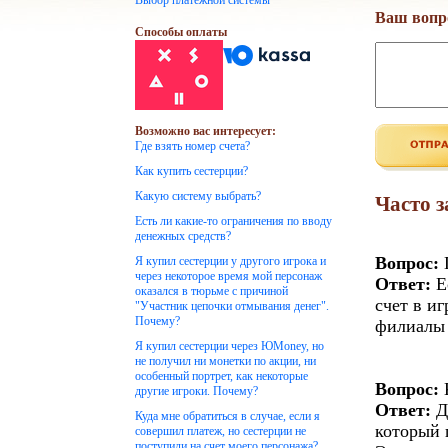
Выбор платежной системы
Ваш вопр
Способы оплаты
Возможно вас интересует:
Где взять номер счета?
Как купить сестерции?
Какую систему выбрать?
Часто 
Есть ли какие-то ограничения по вводу
денежных средств?
Вопрос:
Г
Я купил сестерции у другого игрока и
через некоторое время мой персонаж
Ответ:
Е
оказался в тюрьме с причиной
счет в и
"Участник цепочки отмывания денег".
Почему?
филиалы 
Я купил сестерции через ЮMoney, но
не получил ни монетки по акции, ни
особенный портрет, как некоторые
Вопрос:
К
другие игроки. Почему?
Ответ:
Д
Куда мне обратиться в случае, если я
который 
совершил платеж, но сестерции не
поступили на счет моего персонажа?