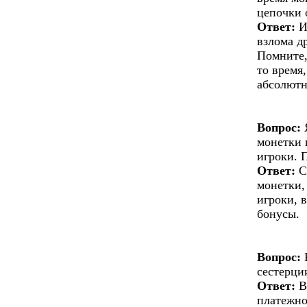
цепочки 
Ответ:
И
взлома д
Помните,
то время
абсолютн
Вопрос:
Я
монетки 
игроки. 
Ответ:
С
монетки,
игроки, 
бонусы.
Вопрос:
К
сестерци
Ответ:
В
платежно