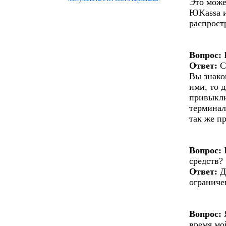
Это може
ЮKassa и
распрост
Вопрос:
Ответ:
С
Вы знако
ими, то 
привыкли
терминал
так же п
Вопрос:
Е
средств?
Ответ:
Д
ограниче
Вопрос:
Я
время мо