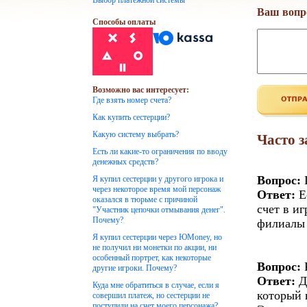
Выбор платежной системы
Ваш вопр
Способы оплаты
Возможно вас интересует:
Где взять номер счета?
Как купить сестерции?
Какую систему выбрать?
Часто 
Есть ли какие-то ограничения по вводу
денежных средств?
Вопрос:
Г
Я купил сестерции у другого игрока и
через некоторое время мой персонаж
Ответ:
Е
оказался в тюрьме с причиной
счет в и
"Участник цепочки отмывания денег".
Почему?
филиалы 
Я купил сестерции через ЮMoney, но
не получил ни монетки по акции, ни
особенный портрет, как некоторые
Вопрос:
К
другие игроки. Почему?
Ответ:
Д
Куда мне обратиться в случае, если я
который 
совершил платеж, но сестерции не
поступили на счет моего персонажа?