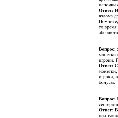
цепочки 
Ответ:
И
взлома д
Помните,
то время
абсолютн
Вопрос:
Я
монетки 
игроки. 
Ответ:
С
монетки,
игроки, 
бонусы.
Вопрос:
К
сестерци
Ответ:
В
платежно