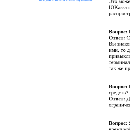
Это може
ЮKassa и
распрост
Вопрос:
Ответ:
С
Вы знако
ими, то 
привыкли
терминал
так же п
Вопрос:
Е
средств?
Ответ:
Д
ограниче
Вопрос:
Я
время мо