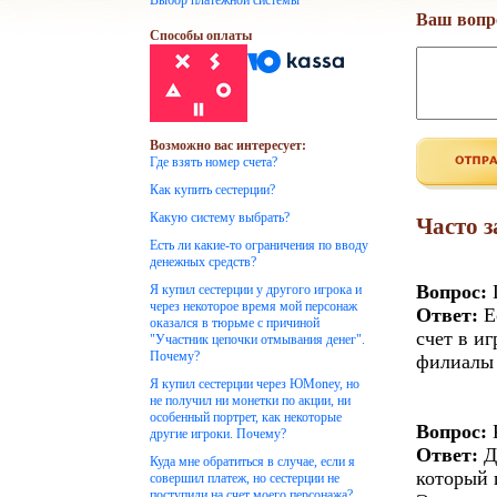
Выбор платежной системы
Ваш вопр
Способы оплаты
Возможно вас интересует:
Где взять номер счета?
Как купить сестерции?
Какую систему выбрать?
Часто 
Есть ли какие-то ограничения по вводу
денежных средств?
Вопрос:
Г
Я купил сестерции у другого игрока и
через некоторое время мой персонаж
Ответ:
Е
оказался в тюрьме с причиной
счет в и
"Участник цепочки отмывания денег".
Почему?
филиалы 
Я купил сестерции через ЮMoney, но
не получил ни монетки по акции, ни
особенный портрет, как некоторые
Вопрос:
К
другие игроки. Почему?
Ответ:
Д
Куда мне обратиться в случае, если я
который 
совершил платеж, но сестерции не
поступили на счет моего персонажа?