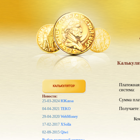
Калькуля
Платежная
система:
Новости:
Сумма пла
25-03-2024
ЮKassa
Получаете:
04-04-2021
TEKO
29-04-2020
WebMoney
Ком
17-02-2017
XSolla
02-09-2015
Qiwi