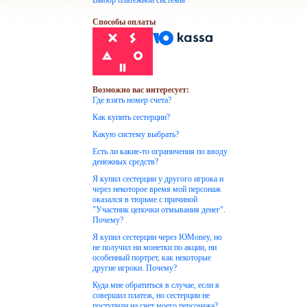
Выбор платежной системы
Способы оплаты
Возможно вас интересует:
Где взять номер счета?
Как купить сестерции?
Какую систему выбрать?
Есть ли какие-то ограничения по вводу
денежных средств?
Я купил сестерции у другого игрока и
через некоторое время мой персонаж
оказался в тюрьме с причиной
"Участник цепочки отмывания денег".
Почему?
Я купил сестерции через ЮMoney, но
не получил ни монетки по акции, ни
особенный портрет, как некоторые
другие игроки. Почему?
Куда мне обратиться в случае, если я
совершил платеж, но сестерции не
поступили на счет моего персонажа?