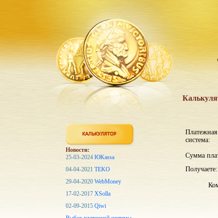
Калькуля
Платежная
система:
Новости:
Сумма пла
25-03-2024
ЮKassa
Получаете:
04-04-2021
TEKO
29-04-2020
WebMoney
Ком
17-02-2017
XSolla
02-09-2015
Qiwi