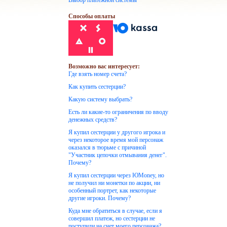
Выбор платежной системы
Способы оплаты
Возможно вас интересует:
Где взять номер счета?
Как купить сестерции?
Какую систему выбрать?
Есть ли какие-то ограничения по вводу
денежных средств?
Я купил сестерции у другого игрока и
через некоторое время мой персонаж
оказался в тюрьме с причиной
"Участник цепочки отмывания денег".
Почему?
Я купил сестерции через ЮMoney, но
не получил ни монетки по акции, ни
особенный портрет, как некоторые
другие игроки. Почему?
Куда мне обратиться в случае, если я
совершил платеж, но сестерции не
поступили на счет моего персонажа?