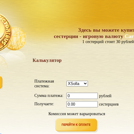
Здесь вы можете купи
сестерции - игровую валюту
Car
1 сестерций стоит 30 рублей
Калькулятор
Платежная
система:
Сумма платежа:
рублей
Получаете:
сестерциев
Комиссия может варьироваться