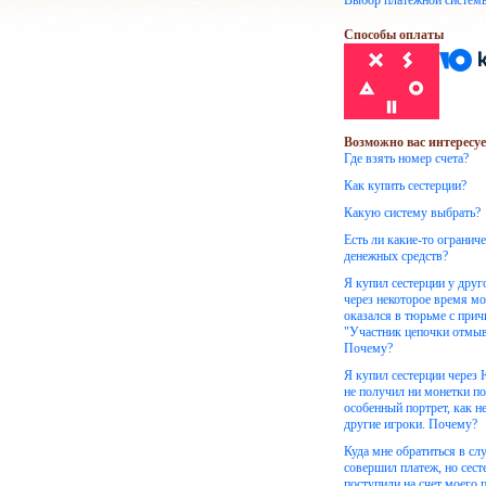
Выбор платежной систем
Способы оплаты
Возможно вас интересуе
Где взять номер счета?
Как купить сестерции?
Какую систему выбрать?
Есть ли какие-то огранич
денежных средств?
Я купил сестерции у друг
через некоторое время м
оказался в тюрьме с при
"Участник цепочки отмыв
Почему?
Я купил сестерции через
не получил ни монетки по
особенный портрет, как н
другие игроки. Почему?
Куда мне обратиться в слу
совершил платеж, но сест
поступили на счет моего 