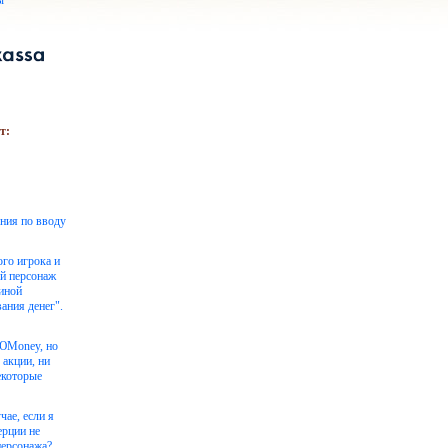
ы
т:
ения по вводу
ого игрока и
ой персонаж
чиной
ания денег".
 ЮMoney, но
 акции, ни
екоторые
чае, если я
ерции не
персонажа?