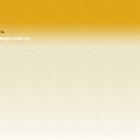
ть
nage.com.ru