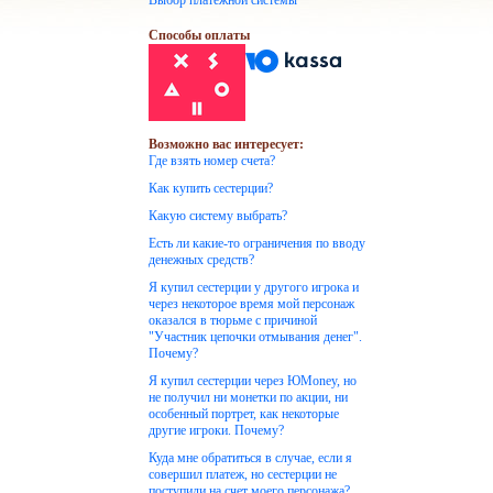
Выбор платежной системы
Способы оплаты
Возможно вас интересует:
Где взять номер счета?
Как купить сестерции?
Какую систему выбрать?
Есть ли какие-то ограничения по вводу
денежных средств?
Я купил сестерции у другого игрока и
через некоторое время мой персонаж
оказался в тюрьме с причиной
"Участник цепочки отмывания денег".
Почему?
Я купил сестерции через ЮMoney, но
не получил ни монетки по акции, ни
особенный портрет, как некоторые
другие игроки. Почему?
Куда мне обратиться в случае, если я
совершил платеж, но сестерции не
поступили на счет моего персонажа?