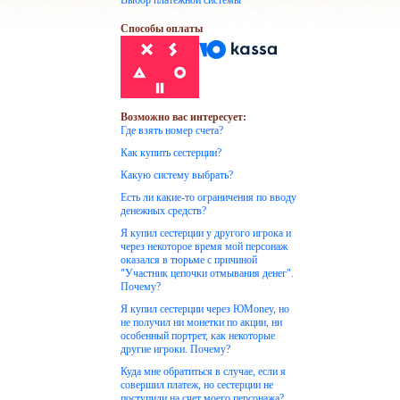
Выбор платежной системы
Способы оплаты
Возможно вас интересует:
Где взять номер счета?
Как купить сестерции?
Какую систему выбрать?
Есть ли какие-то ограничения по вводу
денежных средств?
Я купил сестерции у другого игрока и
через некоторое время мой персонаж
оказался в тюрьме с причиной
"Участник цепочки отмывания денег".
Почему?
Я купил сестерции через ЮMoney, но
не получил ни монетки по акции, ни
особенный портрет, как некоторые
другие игроки. Почему?
Куда мне обратиться в случае, если я
совершил платеж, но сестерции не
поступили на счет моего персонажа?