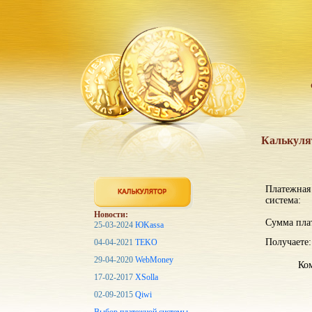
Калькуля
Платежная
система:
Новости:
Сумма пла
25-03-2024
ЮKassa
Получаете:
04-04-2021
TEKO
29-04-2020
WebMoney
Ком
17-02-2017
XSolla
02-09-2015
Qiwi