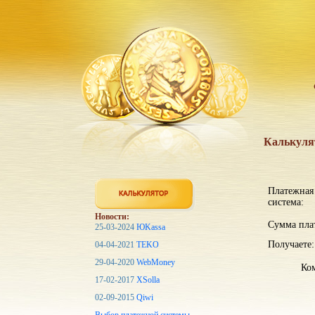
Калькуля
Платежная
система:
Новости:
Сумма пла
25-03-2024
ЮKassa
Получаете:
04-04-2021
TEKO
29-04-2020
WebMoney
Ком
17-02-2017
XSolla
02-09-2015
Qiwi