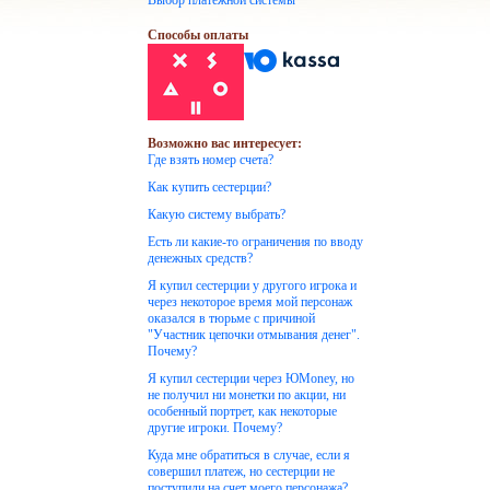
Выбор платежной системы
Способы оплаты
Возможно вас интересует:
Где взять номер счета?
Как купить сестерции?
Какую систему выбрать?
Есть ли какие-то ограничения по вводу
денежных средств?
Я купил сестерции у другого игрока и
через некоторое время мой персонаж
оказался в тюрьме с причиной
"Участник цепочки отмывания денег".
Почему?
Я купил сестерции через ЮMoney, но
не получил ни монетки по акции, ни
особенный портрет, как некоторые
другие игроки. Почему?
Куда мне обратиться в случае, если я
совершил платеж, но сестерции не
поступили на счет моего персонажа?