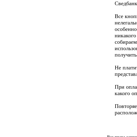
Сведбанк
Все кноп
нелегаль
особенно
никакого
собираем
использо
получить
Не плати
представ
При опла
какого о
Повторяе
располож