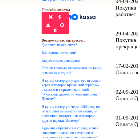
Выбор платежной системы
04-04-20
Покупка 
Способы оплаты
работает
29-04-20
Покупка 
Возможно вас интересует:
Где взять номер счета?
прекраще
Как купить сестерции?
Какую систему выбрать?
17-02-20
Есть ли какие-то ограничения по вводу
Оплата ч
денежных средств?
Я купил сестерции у другого игрока и
через некоторое время мой персонаж
оказался в тюрьме с причиной
02-09-20
"Участник цепочки отмывания денег".
Оплата Q
Почему?
Я купил сестерции через ЮMoney, но
не получил ни монетки по акции, ни
особенный портрет, как некоторые
01-09-20
другие игроки. Почему?
Оплата Q
Куда мне обратиться в случае, если я
совершил платеж, но сестерции не
поступили на счет моего персонажа?