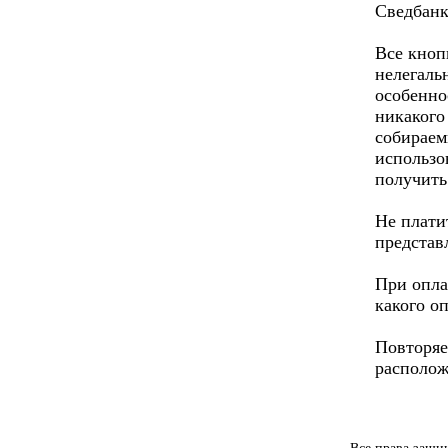
Сведбанк
Все кноп
нелегаль
особенно
никакого
собираем
использо
получить
Не плати
представ
При опла
какого о
Повторяе
располож