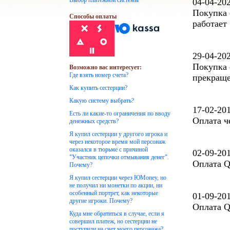
Выбор платежной системы
04-04-20
Покупка 
Способы оплаты
работает
29-04-20
Покупка 
Возможно вас интересует:
Где взять номер счета?
прекраще
Как купить сестерции?
Какую систему выбрать?
17-02-20
Есть ли какие-то ограничения по вводу
Оплата ч
денежных средств?
Я купил сестерции у другого игрока и
через некоторое время мой персонаж
оказался в тюрьме с причиной
02-09-20
"Участник цепочки отмывания денег".
Оплата Q
Почему?
Я купил сестерции через ЮMoney, но
не получил ни монетки по акции, ни
особенный портрет, как некоторые
01-09-20
другие игроки. Почему?
Оплата Q
Куда мне обратиться в случае, если я
совершил платеж, но сестерции не
поступили на счет моего персонажа?