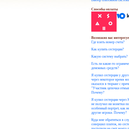
Выбор платежной систем
Способы оплаты
Возможно вас интересуе
Где взять номер счета?
Как купить сестерции?
Какую систему выбрать?
Есть ли какие-то огранич
денежных средств?
Я купил сестерции у друг
через некоторое время м
оказался в тюрьме с при
"Участник цепочки отмыв
Почему?
Я купил сестерции через
не получил ни монетки по
особенный портрет, как н
другие игроки. Почему?
Куда мне обратиться в слу
совершил платеж, но сест
поступили на счет моего 