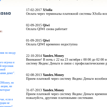
ы
17-02-2017
XSolla
Оплата через терминалы платежной системы XSolla во
02-09-2015
Qiwi
Оплата QIWI снова работает
т:
01-09-2015
Qiwi
Оплата QIWI временно недоступна
ения по вводу
22-10-2014
Yandex.Money
Внимание! В ночь с 22 на 23 октября с 00:00 до 02:00 н
ого игрока и
систему Яндекс.Деньги в связи с профилактическими р
ой персонаж
чиной
ания денег".
02-08-2013
Yandex.Money
Прием платежей через систему Яндекс.Деньги возобно
 ЮMoney, но
 акции, ни
екоторые
31-07-2013
Yandex.Money
Прием платежей через систему Яндекс.Деньги временн
пожалуйста, другими платежными системами.
чае, если я
ерции не
персонажа?