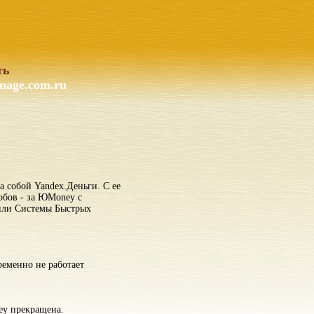
ть
nage.com.ru
а собой Yandex.Деньги. С ее
обов - за ЮMoney с
 или Системы Быстрых
еменно не работает
ey прекращена.