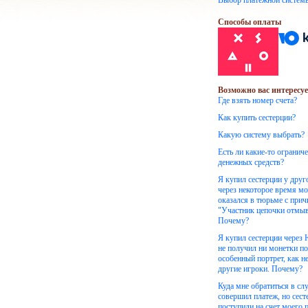
Выбор платежной систем
Способы оплаты
Возможно вас интересуе
Где взять номер счета?
Как купить сестерции?
Какую систему выбрать?
Есть ли какие-то огранич
денежных средств?
Я купил сестерции у друг
через некоторое время м
оказался в тюрьме с при
"Участник цепочки отмыв
Почему?
Я купил сестерции через
не получил ни монетки по
особенный портрет, как н
другие игроки. Почему?
Куда мне обратиться в слу
совершил платеж, но сест
поступили на счет моего 