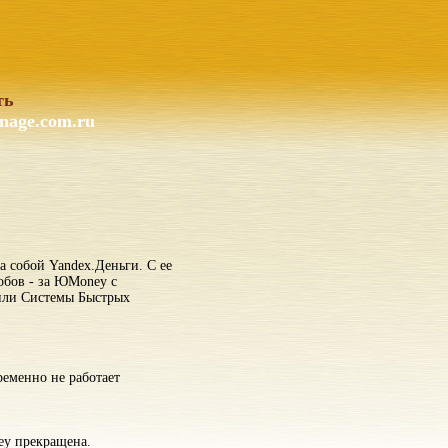
ть
nage.com.ru
а собой Yandex.Деньги. С ее
обов - за ЮMoney с
 или Системы Быстрых
еменно не работает
ey прекращена.