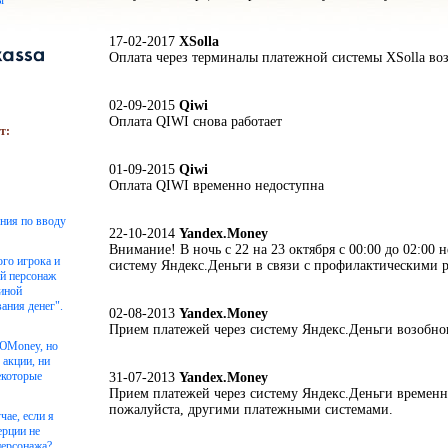
ы
17-02-2017
XSolla
Оплата через терминалы платежной системы XSolla во
02-09-2015
Qiwi
Оплата QIWI снова работает
т:
01-09-2015
Qiwi
Оплата QIWI временно недоступна
ения по вводу
22-10-2014
Yandex.Money
Внимание! В ночь с 22 на 23 октября с 00:00 до 02:00 н
ого игрока и
систему Яндекс.Деньги в связи с профилактическими р
ой персонаж
чиной
ания денег".
02-08-2013
Yandex.Money
Прием платежей через систему Яндекс.Деньги возобно
 ЮMoney, но
 акции, ни
екоторые
31-07-2013
Yandex.Money
Прием платежей через систему Яндекс.Деньги временн
пожалуйста, другими платежными системами.
чае, если я
ерции не
персонажа?