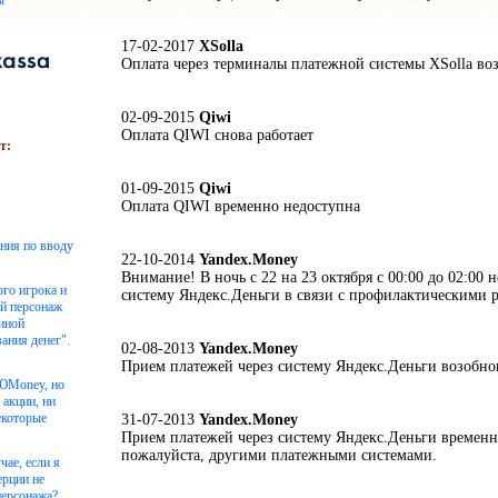
ы
17-02-2017
XSolla
Оплата через терминалы платежной системы XSolla во
02-09-2015
Qiwi
Оплата QIWI снова работает
т:
01-09-2015
Qiwi
Оплата QIWI временно недоступна
ения по вводу
22-10-2014
Yandex.Money
Внимание! В ночь с 22 на 23 октября с 00:00 до 02:00 н
ого игрока и
систему Яндекс.Деньги в связи с профилактическими р
ой персонаж
чиной
ания денег".
02-08-2013
Yandex.Money
Прием платежей через систему Яндекс.Деньги возобно
 ЮMoney, но
 акции, ни
екоторые
31-07-2013
Yandex.Money
Прием платежей через систему Яндекс.Деньги временн
пожалуйста, другими платежными системами.
чае, если я
ерции не
персонажа?