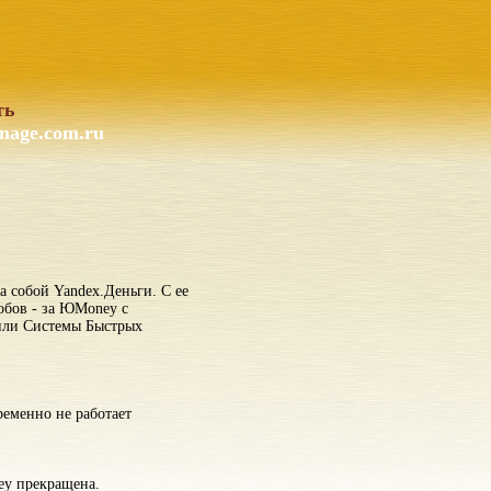
ть
nage.com.ru
а собой Yandex.Деньги. С ее
обов - за ЮMoney с
 или Системы Быстрых
еменно не работает
ey прекращена.