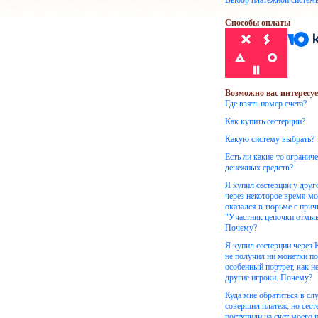
Выбор платежной систем
Способы оплаты
Возможно вас интересуе
Где взять номер счета?
Как купить сестерции?
Какую систему выбрать?
Есть ли какие-то огранич
денежных средств?
Я купил сестерции у друг
через некоторое время м
оказался в тюрьме с при
"Участник цепочки отмыв
Почему?
Я купил сестерции через
не получил ни монетки по
особенный портрет, как н
другие игроки. Почему?
Куда мне обратиться в слу
совершил платеж, но сест
поступили на счет моего 