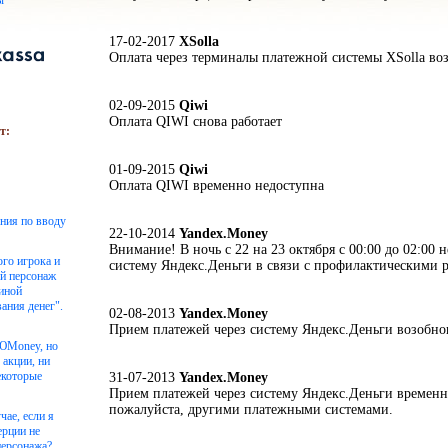
ы
17-02-2017
XSolla
Оплата через терминалы платежной системы XSolla во
02-09-2015
Qiwi
Оплата QIWI снова работает
т:
01-09-2015
Qiwi
Оплата QIWI временно недоступна
ения по вводу
22-10-2014
Yandex.Money
Внимание! В ночь с 22 на 23 октября с 00:00 до 02:00 н
ого игрока и
систему Яндекс.Деньги в связи с профилактическими р
ой персонаж
чиной
ания денег".
02-08-2013
Yandex.Money
Прием платежей через систему Яндекс.Деньги возобно
 ЮMoney, но
 акции, ни
екоторые
31-07-2013
Yandex.Money
Прием платежей через систему Яндекс.Деньги временн
пожалуйста, другими платежными системами.
чае, если я
ерции не
персонажа?