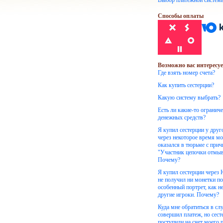
Выбор платежной систем
Способы оплаты
Возможно вас интересуе
Где взять номер счета?
Как купить сестерции?
Какую систему выбрать?
Есть ли какие-то огранич
денежных средств?
Я купил сестерции у друг
через некоторое время м
оказался в тюрьме с при
"Участник цепочки отмыв
Почему?
Я купил сестерции через
не получил ни монетки по
особенный портрет, как н
другие игроки. Почему?
Куда мне обратиться в слу
совершил платеж, но сест
поступили на счет моего 