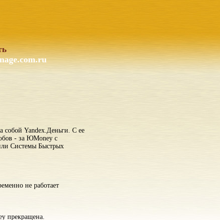
ть
nage.com.ru
а собой Yandex.Деньги. С ее
обов - за ЮMoney с
 или Системы Быстрых
еменно не работает
ey прекращена.