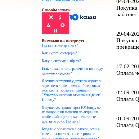
Выбор платежной системы
04-04-20
Покупка 
Способы оплаты
работает
29-04-20
Покупка 
Возможно вас интересует:
Где взять номер счета?
прекраще
Как купить сестерции?
Какую систему выбрать?
17-02-20
Есть ли какие-то ограничения по вводу
Оплата ч
денежных средств?
Я купил сестерции у другого игрока и
через некоторое время мой персонаж
оказался в тюрьме с причиной
02-09-20
"Участник цепочки отмывания денег".
Оплата Q
Почему?
Я купил сестерции через ЮMoney, но
не получил ни монетки по акции, ни
особенный портрет, как некоторые
01-09-20
другие игроки. Почему?
Оплата Q
Куда мне обратиться в случае, если я
совершил платеж, но сестерции не
поступили на счет моего персонажа?