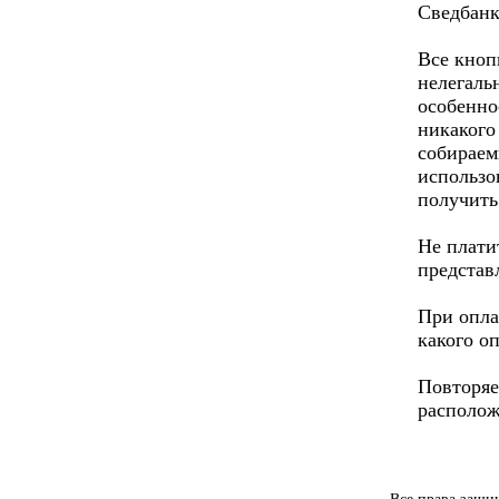
Сведбанк
Все кноп
нелегаль
особенно
никакого
собираем
использо
получить
Не плати
представ
При опла
какого о
Повторяе
располож