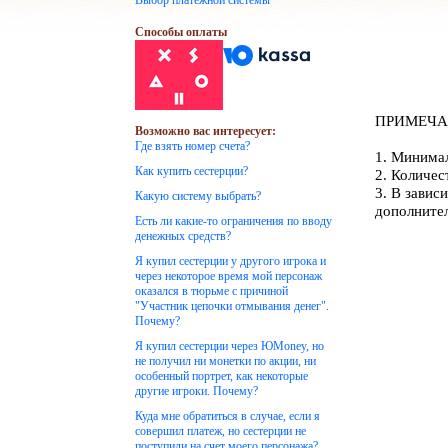
Выбор платежной системы
Способы оплаты
ПРИМЕЧА
Возможно вас интересует:
Где взять номер счета?
1. Минимал
Как купить сестерции?
2. Количес
3. В завис
Какую систему выбрать?
дополнител
Есть ли какие-то ограничения по вводу
денежных средств?
Я купил сестерции у другого игрока и
через некоторое время мой персонаж
оказался в тюрьме с причиной
"Участник цепочки отмывания денег".
Почему?
Я купил сестерции через ЮMoney, но
не получил ни монетки по акции, ни
особенный портрет, как некоторые
другие игроки. Почему?
Куда мне обратиться в случае, если я
совершил платеж, но сестерции не
поступили на счет моего персонажа?