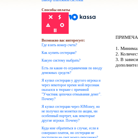
Выбор платежной системы
Способы оплаты
ПРИМЕЧА
Возможно вас интересует:
Где взять номер счета?
1. Минимал
Как купить сестерции?
2. Количес
3. В завис
Какую систему выбрать?
дополнител
Есть ли какие-то ограничения по вводу
денежных средств?
Я купил сестерции у другого игрока и
через некоторое время мой персонаж
оказался в тюрьме с причиной
"Участник цепочки отмывания денег".
Почему?
Я купил сестерции через ЮMoney, но
не получил ни монетки по акции, ни
особенный портрет, как некоторые
другие игроки. Почему?
Куда мне обратиться в случае, если я
совершил платеж, но сестерции не
поступили на счет моего персонажа?