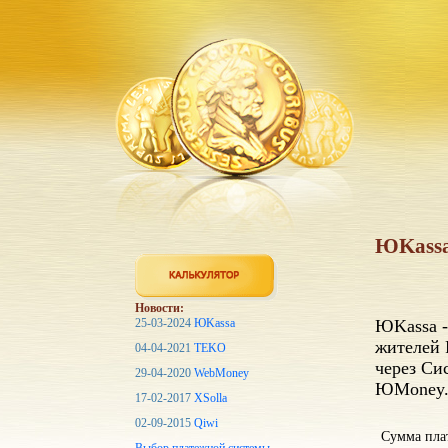
ЮKassa
Новости:
25-03-2024
ЮKassa
ЮKassa -
жителей 
04-04-2021
TEKO
через Си
29-04-2020
WebMoney
ЮMoney
17-02-2017
XSolla
02-09-2015
Qiwi
Сумма пла