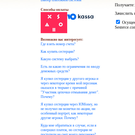
Выбор платежной системы
Получаете:
Способы оплаты
Зачислить 
Осущест
Sesterce.c
Возможно вас интересует:
Где взять номер счета?
Как купить сестерции?
Какую систему выбрать?
Есть ли какие-то ограничения по вводу
денежных средств?
Я купил сестерции у другого игрока и
через некоторое время мой персонаж
оказался в тюрьме с причиной
"Участник цепочки отмывания денег".
Почему?
Я купил сестерции через ЮMoney, но
не получил ни монетки по акции, ни
особенный портрет, как некоторые
другие игроки. Почему?
Куда мне обратиться в случае, если я
совершил платеж, но сестерции не
поступили на счет моего персонажа?