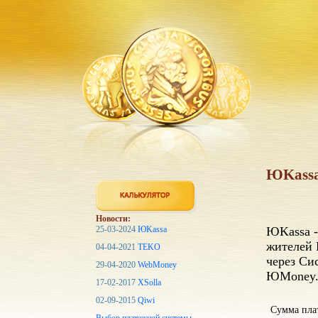
ЮKassa
Новости:
25-03-2024
ЮKassa
ЮKassa -
жителей 
04-04-2021
TEKO
через Си
29-04-2020
WebMoney
ЮMoney
17-02-2017
XSolla
02-09-2015
Qiwi
Сумма пла