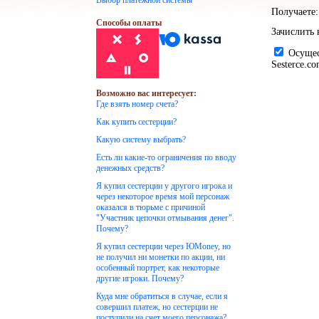
Выбор платежной системы
Получаете:
Способы оплаты
Зачислить 
Осущест
Sesterce.c
Возможно вас интересует:
Где взять номер счета?
Как купить сестерции?
Какую систему выбрать?
Есть ли какие-то ограничения по вводу
денежных средств?
Я купил сестерции у другого игрока и
через некоторое время мой персонаж
оказался в тюрьме с причиной
"Участник цепочки отмывания денег".
Почему?
Я купил сестерции через ЮMoney, но
не получил ни монетки по акции, ни
особенный портрет, как некоторые
другие игроки. Почему?
Куда мне обратиться в случае, если я
совершил платеж, но сестерции не
поступили на счет моего персонажа?