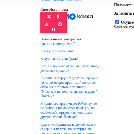
Выбор платежной системы
Получаете:
Способы оплаты
Зачислить 
Осущест
Sesterce.c
Возможно вас интересует:
Где взять номер счета?
Как купить сестерции?
Какую систему выбрать?
Есть ли какие-то ограничения по вводу
денежных средств?
Я купил сестерции у другого игрока и
через некоторое время мой персонаж
оказался в тюрьме с причиной
"Участник цепочки отмывания денег".
Почему?
Я купил сестерции через ЮMoney, но
не получил ни монетки по акции, ни
особенный портрет, как некоторые
другие игроки. Почему?
Куда мне обратиться в случае, если я
совершил платеж, но сестерции не
поступили на счет моего персонажа?