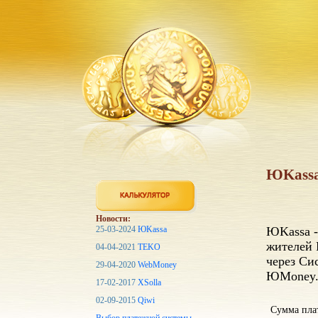
ЮKassa
Новости:
25-03-2024
ЮKassa
ЮKassa -
жителей 
04-04-2021
TEKO
через Си
29-04-2020
WebMoney
ЮMoney
17-02-2017
XSolla
02-09-2015
Qiwi
Сумма пла