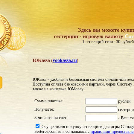
Здесь вы можете купи
сестерции - игровую валюту
Car
1 сестерций стоит 30 рублей
ЮKassa (
yookassa.ru
)
ЮKassa - удобная и безопасная система онлайн-платеж
Доступна оплата банковскими картами, через Систему
также из кошелька ЮMoney.
Сумма платежа:
рублей
Получаете:
сестерци
Зачислить на счет:
- Ваш сч
Осуществляя покупку сестерциев для игры Carnage
Sesterce.com.ru я соглашаюсь с
правилами предоставле