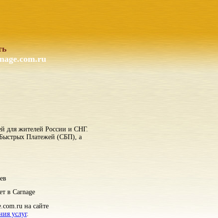
ть
nage.com.ru
ей для жителей России и СНГ.
 Быстрых Платежей (СБП), а
ев
ет в Carnage
.com.ru на сайте
ния услуг
.