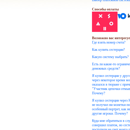
Выбор платежной систем
Способы оплаты
Возможно вас интересуе
Где взять номер счета?
Как купить сестерции?
Какую систему выбрать?
Есть ли какие-то огранич
денежных средств?
Я купил сестерции у друг
через некоторое время м
оказался в тюрьме с при
"Участник цепочки отмыв
Почему?
Я купил сестерции через
не получил ни монетки по
особенный портрет, как н
другие игроки. Почему?
Куда мне обратиться в слу
совершил платеж, но сест
поступили на счет моего 