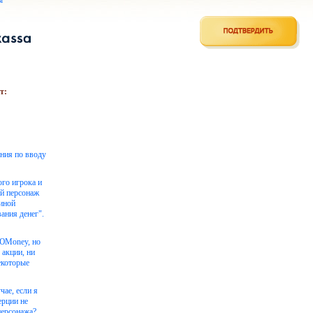
ы
т:
ения по вводу
ого игрока и
ой персонаж
чиной
ания денег".
 ЮMoney, но
 акции, ни
екоторые
чае, если я
ерции не
персонажа?