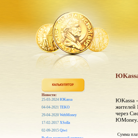
ЮKassa
Новости:
25-03-2024
ЮKassa
ЮKassa -
жителей 
04-04-2021
TEKO
через Си
29-04-2020
WebMoney
ЮMoney
17-02-2017
XSolla
02-09-2015
Qiwi
Сумма пла