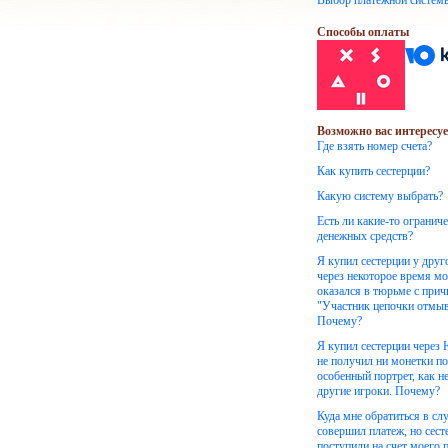
Выбор платежной систем
Способы оплаты
Возможно вас интересуе
Где взять номер счета?
Как купить сестерции?
Какую систему выбрать?
Есть ли какие-то огранич
денежных средств?
Я купил сестерции у друг
через некоторое время м
оказался в тюрьме с при
"Участник цепочки отмыв
Почему?
Я купил сестерции через
не получил ни монетки по
особенный портрет, как н
другие игроки. Почему?
Куда мне обратиться в слу
совершил платеж, но сест
поступили на счет моего 