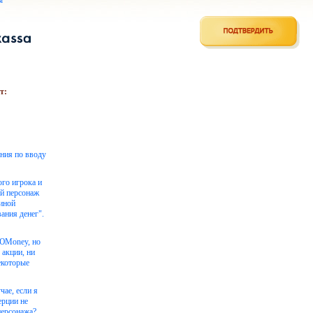
ы
т:
ения по вводу
ого игрока и
ой персонаж
чиной
ания денег".
 ЮMoney, но
 акции, ни
екоторые
чае, если я
ерции не
персонажа?