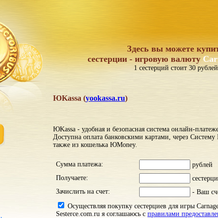
Здесь вы можете купи
сестерции - игровую валюту
Car
1 сестерций стоит 30 рублей
ЮKassa (
yookassa.ru
)
ЮKassa - удобная и безопасная система онлайн-платеж
Доступна оплата банковскими картами, через Систему
также из кошелька ЮMoney.
Сумма платежа:
рублей
Получаете:
сестерци
Зачислить на счет:
- Ваш сч
Осуществляя покупку сестерциев для игры Carnage
Sesterce.com.ru я соглашаюсь с
правилами предоставле