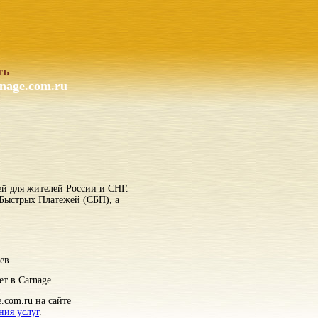
ть
nage.com.ru
ей для жителей России и СНГ.
 Быстрых Платежей (СБП), а
ев
ет в Carnage
.com.ru на сайте
ния услуг
.