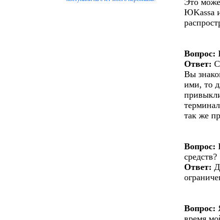
Это може
ЮKassa и
распрост
Вопрос:
Ответ:
С
Вы знако
ими, то 
привыкли
терминал
так же п
Вопрос:
Е
средств?
Ответ:
Д
ограниче
Вопрос:
Я
время мо