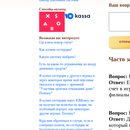
Выбор платежной системы
Ваш вопр
Способы оплаты
Возможно вас интересует:
Где взять номер счета?
Как купить сестерции?
Какую систему выбрать?
Часто 
Есть ли какие-то ограничения по вводу
денежных средств?
Вопрос:
Г
Я купил сестерции у другого игрока и
через некоторое время мой персонаж
Ответ:
Е
оказался в тюрьме с причиной
счет в и
"Участник цепочки отмывания денег".
Почему?
филиалы 
Я купил сестерции через ЮMoney, но
не получил ни монетки по акции, ни
особенный портрет, как некоторые
Вопрос:
К
другие игроки. Почему?
Ответ:
Д
Куда мне обратиться в случае, если я
который 
совершил платеж, но сестерции не
поступили на счет моего персонажа?