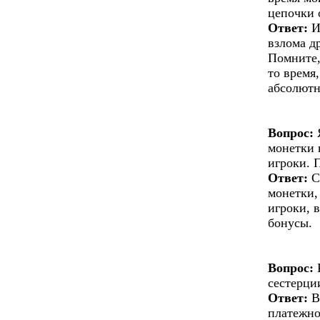
цепочки 
Ответ:
И
взлома д
Помните,
то время
абсолютн
Вопрос:
Я
монетки 
игроки. 
Ответ:
С
монетки,
игроки, 
бонусы.
Вопрос:
К
сестерци
Ответ:
В
платежно