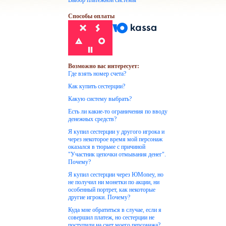
Выбор платежной системы
Способы оплаты
Возможно вас интересует:
Где взять номер счета?
Как купить сестерции?
Какую систему выбрать?
Есть ли какие-то ограничения по вводу
денежных средств?
Я купил сестерции у другого игрока и
через некоторое время мой персонаж
оказался в тюрьме с причиной
"Участник цепочки отмывания денег".
Почему?
Я купил сестерции через ЮMoney, но
не получил ни монетки по акции, ни
особенный портрет, как некоторые
другие игроки. Почему?
Куда мне обратиться в случае, если я
совершил платеж, но сестерции не
поступили на счет моего персонажа?