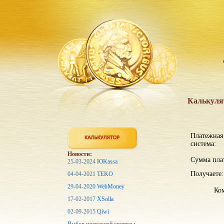
Калькуля
Платежная
система:
Новости:
Сумма пла
25-03-2024
ЮKassa
Получаете:
04-04-2021
TEKO
29-04-2020
WebMoney
Ком
17-02-2017
XSolla
02-09-2015
Qiwi